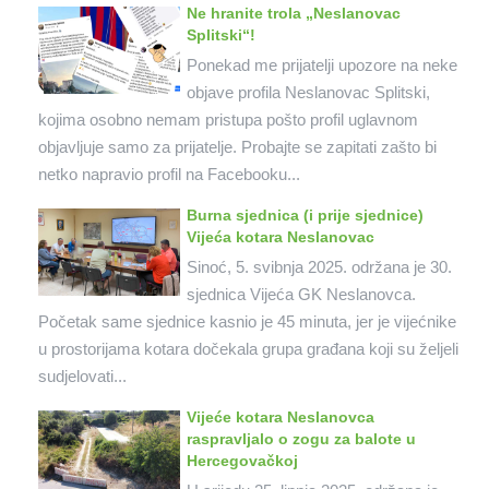
Ne hranite trola „Neslanovac
Splitski“!
Ponekad me prijatelji upozore na neke
objave profila Neslanovac Splitski,
kojima osobno nemam pristupa pošto profil uglavnom
objavljuje samo za prijatelje. Probajte se zapitati zašto bi
netko napravio profil na Facebooku...
Burna sjednica (i prije sjednice)
Vijeća kotara Neslanovac
Sinoć, 5. svibnja 2025. održana je 30.
sjednica Vijeća GK Neslanovca.
Početak same sjednice kasnio je 45 minuta, jer je vijećnike
u prostorijama kotara dočekala grupa građana koji su željeli
sudjelovati...
Vijeće kotara Neslanovca
raspravljalo o zogu za balote u
Hercegovačkoj