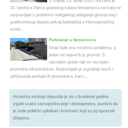
U srijedu 25. lipnja 2025. održana je
31. sjednica Vijeća gradskog kotara Neslanovca na kojoj se
raspravljalo o problemu nelegalnog odlaganja glomaznog i
građevinskog otpada pokraj balotališta u Hercegovačkoj
iznad...
Parkiranje u Neslanovcu
Grad Split ima mnoštvo problema, a
jedan od najvećih je promet. S
razvojem grada nije se razvijala i
prometna infrastruktura. Nedostajalo je izgradnje novih i
održavanja postojećih prometnica, kao i...
Hrvatska sirotinja dopustila je da u dvadeset godina
izgubi svako samopoštovanje i dostojanstvo, pustivši da
je vode politički spletkari i kriminalci koji su joj ispraznili
džepove.