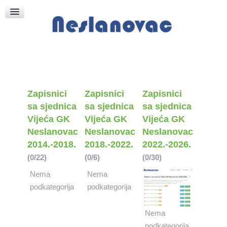
Raspored Bogoslužja
Crkva sv. Marka
Put k Bogu
Pričice
Zapisnici
Zapisnici
Zapisnici
sa sjednica
sa sjednica
sa sjednica
Vijeća GK
Vijeća GK
Vijeća GK
Neslanovac
Neslanovac
Neslanovac
2014.-2018.
2018.-2022.
2022.-2026.
(0/22)
(0/6)
(0/30)
Nema
Nema
podkategorija
podkategorija
Nema
podkategorija