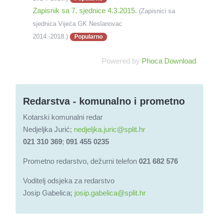
Zapisnik sa 7. sjednice 4.3.2015.
(Zapisnici sa
sjednica Vijeća GK Neslanovac
2014.-2018.)
Popularno
Powered by
Phoca Download
Redarstva - komunalno i prometno
Kotarski komunalni redar
Nedjeljka Jurić;
nedjeljka.juric@split.hr
021 310 369
;
091 455 0235
Prometno redarstvo, dežurni telefon
021 682 576
Voditelj odsjeka za redarstvo
Josip Gabelica;
josip.gabelica@split.hr