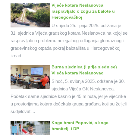
Vijeće kotara Neslanovca
raspravljalo o zogu za balote u
Hercegovačkoj
U srijedu 25. lipnja 2025. održana je
31. sjednica Vijeća gradskog kotara Neslanovca na kojoj se
raspravljalo o problemu nelegalnog odlaganja glomaznog i
građevinskog otpada pokraj balotališta u Hercegovačkoj
iznad...
Burna sjednica (i prije sjednice)
Vijeća kotara Neslanovac
Sinoć, 5. svibnja 2025. održana je 30.
sjednica Vijeća GK Neslanovca.
Početak same sjednice kasnio je 45 minuta, jer je vijećnike
u prostorijama kotara dočekala grupa građana koji su željeli
sudjelovati...
Koga brani Popović, a koga
branitelji i DP