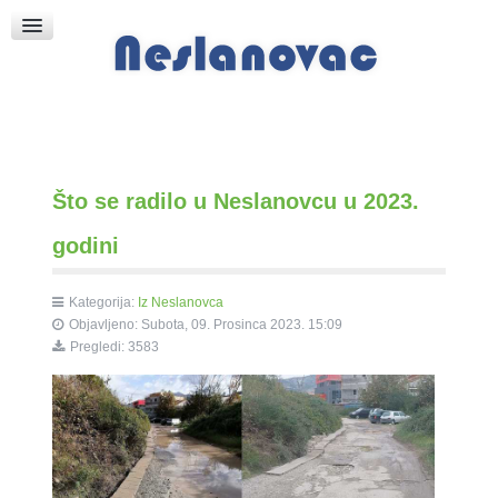
Raspored Bogoslužja
Crkva sv. Marka
Put k Bogu
Pričice
Što se radilo u Neslanovcu u 2023.
godini
Kategorija:
Iz Neslanovca
Objavljeno: Subota, 09. Prosinca 2023. 15:09
Pregledi: 3583