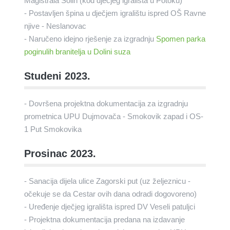
Magistrala Solin (kod dječjeg igrališta u Potoku)
- Postavljen špina u dječjem igralištu ispred OŠ Ravne
njive - Neslanovac
- Naručeno idejno rješenje za izgradnju
Spomen parka
poginulih branitelja u Dolini suza
Studeni 2023.
- Dovršena projektna dokumentacija za izgradnju
prometnica UPU Dujmovača - Smokovik zapad i OS-
1 Put Smokovika
Prosinac 2023.
- Sanacija dijela ulice Zagorski put (uz željeznicu -
očekuje se da Cestar ovih dana odradi dogovoreno)
- Uređenje dječjeg igrališta ispred DV Veseli patuljci
- Projektna dokumentacija predana na izdavanje