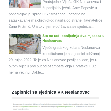
Predsjednik Vijeća GK Neslanovca i
županijski vijećnik Ante Popović u
ponedjeljak je ispred OŠ Strožanac upozorio na
zataškavanje maloljetničkog nasilja od strane Ravnateljice
Žane Prižmić. U isto vrijeme održavala se sjednica...
Što se radi posljednja dva mjeseca u
Neslanovcu
Vijeće gradskog kotara Neslanovca
konstituirano je na sjednici održanoj
29. rujna 2022. To je za Neslanovac povijesni dan, jer u
ovom Vijeću prvi put od osamostaljenja Hrvatske HDZ
nema većinu. Dakle...
Zapisnici sa sjednica VK Neslanovac