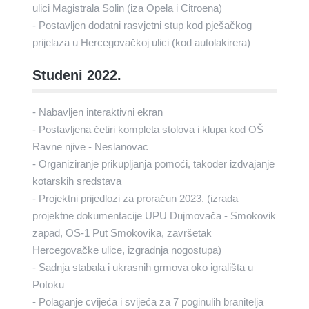
ulici Magistrala Solin (iza Opela i Citroena)
- Postavljen dodatni rasvjetni stup kod pješačkog
prijelaza u Hercegovačkoj ulici (kod autolakirera)
Studeni 2022.
- Nabavljen interaktivni ekran
- Postavljena četiri kompleta stolova i klupa kod OŠ
Ravne njive - Neslanovac
- Organiziranje prikupljanja pomoći, također izdvajanje
kotarskih sredstava
- Projektni prijedlozi za proračun 2023. (izrada
projektne dokumentacije UPU Dujmovača - Smokovik
zapad, OS-1 Put Smokovika, završetak
Hercegovačke ulice, izgradnja nogostupa)
- Sadnja stabala i ukrasnih grmova oko igrališta u
Potoku
- Polaganje cvijeća i svijeća za 7 poginulih branitelja