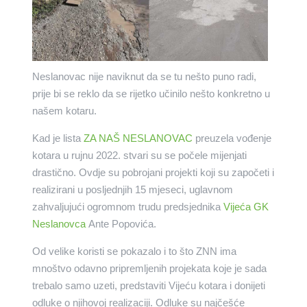
Neslanovac nije naviknut da se tu nešto puno radi,
prije bi se reklo da se rijetko učinilo nešto konkretno u
našem kotaru.
Kad je lista
ZA NAŠ NESLANOVAC
preuzela vođenje
kotara u rujnu 2022. stvari su se počele mijenjati
drastično. Ovdje su pobrojani projekti koji su započeti i
realizirani u posljednjih 15 mjeseci, uglavnom
zahvaljujući ogromnom trudu predsjednika
Vijeća GK
Neslanovca
Ante Popovića.
Od velike koristi se pokazalo i to što ZNN ima
mnoštvo odavno pripremljenih projekata koje je sada
trebalo samo uzeti, predstaviti Vijeću kotara i donijeti
odluke o njihovoj realizaciji. Odluke su najčešće