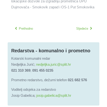
lokacijske dozvole za izgradnju prometnica UPU
Dujmovača - Smokovik zapad i OS-1 Put Smokovika
Prethodno
Sljedeće
Redarstva - komunalno i prometno
Kotarski komunalni redar
Nedjeljka Jurić;
nedjeljka.juric@split.hr
021 310 369
;
091 455 0235
Prometno redarstvo, dežurni telefon
021 682 576
Voditelj odsjeka za redarstvo
Josip Gabelica;
josip.gabelica@split.hr