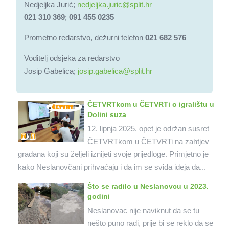
Nedjeljka Jurić;
nedjeljka.juric@split.hr
021 310 369
;
091 455 0235
Prometno redarstvo, dežurni telefon
021 682 576
Voditelj odsjeka za redarstvo
Josip Gabelica;
josip.gabelica@split.hr
ČETVRTkom u ČETVRTi o igralištu u
Dolini suza
12. lipnja 2025. opet je održan susret
ČETVRTkom u ČETVRTi na zahtjev
građana koji su željeli iznijeti svoje prijedloge. Primjetno je
kako Neslanovčani prihvaćaju i da im se sviđa ideja da...
Što se radilo u Neslanovcu u 2023.
godini
Neslanovac nije naviknut da se tu
nešto puno radi, prije bi se reklo da se