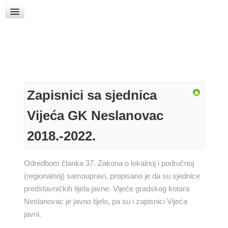
Raspored Bogoslužja
Crkva sv. Marka
Put k Bogu
Pričice
Zapisnici sa sjednica
Vijeća GK Neslanovac
2018.-2022.
Odredbom članka 37. Zakona o lokalnoj i područnoj
(regionalnoj) samoupravi, propisano je da su sjednice
predstavničkih tijela javne. Vijeće gradskog kotara
Neslanovac je javno tijelo, pa su i zapisnici Vijeća
javni.