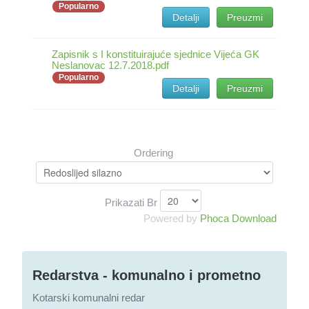
Popularno
Detalji
Preuzmi
Zapisnik s I konstituirajuće sjednice Vijeća GK
Neslanovac 12.7.2018.pdf
Popularno
Detalji
Preuzmi
Ordering
Prikazati Br
Powered by
Phoca Download
Redarstva - komunalno i prometno
Kotarski komunalni redar