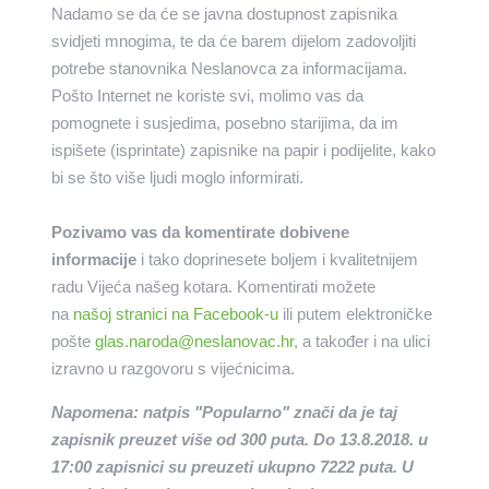
Nadamo se da će se javna dostupnost zapisnika
svidjeti mnogima, te da će barem dijelom zadovoljiti
potrebe stanovnika Neslanovca za informacijama.
Pošto Internet ne koriste svi, molimo vas da
pomognete i susjedima, posebno starijima, da im
ispišete (isprintate) zapisnike na papir i podijelite, kako
bi se što više ljudi moglo informirati.
Pozivamo vas da komentirate dobivene
informacije
i tako doprinesete boljem i kvalitetnijem
radu Vijeća našeg kotara. Komentirati možete
na
našoj stranici na Facebook-u
ili putem elektroničke
pošte
glas.naroda@neslanovac.hr
, a također i na ulici
izravno u razgovoru s vijećnicima.
Napomena: natpis "Popularno" znači da je taj
zapisnik preuzet više od 300 puta. Do 13
.8.2018. u
17:00 zapisnici su preuzeti ukupno 7222 puta. U