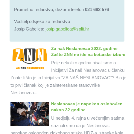
Prometno redarstvo, dežurni telefon
021 682 576
Voditelj odsjeka za redarstvo
Josip Gabelica;
josip.gabelica@split.hr
Za naš Neslanovac 2022. godine -
Zašto ZNN ne ide na kotarske izbore
Prije nekoliko godina pisali smo o
Inicijativi Za naš Neslanovac u članku
Znate li što je to Inicijativa "ZA NAŠ NESLANOVAC"? Bio je
to prvi članak koji je zainteresirane stanovnike
Neslanovca...
Neslanovac je napokon oslobođen
nakon 32 godine
U nedjelju 4. rujna u večernjim satima
saznali smo da je Neslanovac
napokon oslobođen zlokobnog stiska HDZ-a, stranke koja