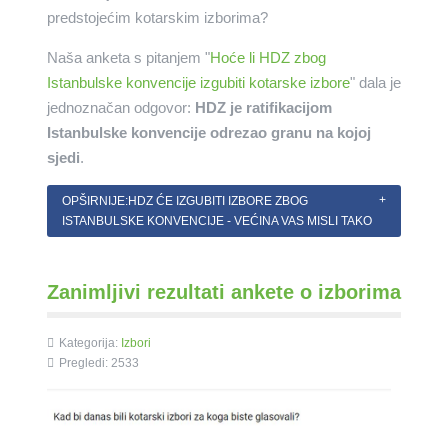
predstojećim kotarskim izborima?
Naša anketa s pitanjem "
Hoće li HDZ zbog
Istanbulske konvencije izgubiti kotarske izbore
" dala je
jednoznačan odgovor:
HDZ je ratifikacijom
Istanbulske konvencije odrezao granu na kojoj
sjedi
.
OPŠIRNIJE:HDZ ĆE IZGUBITI IZBORE ZBOG
ISTANBULSKE KONVENCIJE - VEĆINA VAS MISLI TAKO
Zanimljivi rezultati ankete o izborima
Kategorija:
Izbori
Pregledi: 2533