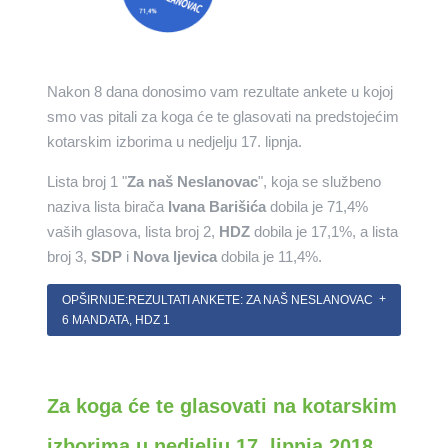
Nakon 8 dana donosimo vam rezultate ankete u kojoj
smo vas pitali za koga će te glasovati na predstojećim
kotarskim izborima u nedjelju 17. lipnja.
Lista broj 1 "
Za naš Neslanovac
", koja se službeno
naziva lista birača
Ivana Barišića
dobila je 71,4%
vaših glasova, lista broj 2,
HDZ
dobila je 17,1%, a lista
broj 3,
SDP
i
Nova ljevica
dobila je 11,4%.
OPŠIRNIJE:REZULTATI ANKETE: ZA NAŠ NESLANOVAC
6 MANDATA, HDZ 1
Za koga će te glasovati na kotarskim
izborima u nedjelju 17. lipnja 2018.