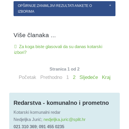
OPŠIRNIJE:ZANIMLJIVI REZULTATI ANKETE O
IZBORIMA
Više članaka ...
Za koga biste glasovali da su danas kotarski
izbori?
Stranica 1 od 2
Početak
Prethodno
1
2
Sljedeće
Kraj
Redarstva - komunalno i prometno
Kotarski komunalni redar
Nedjeljka Jurić;
nedjeljka.juric@split.hr
021 310 369
;
091 455 0235