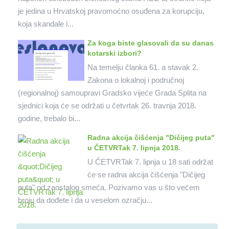
je jedina u Hrvatskoj pravomoćno osuđena za korupciju,
koja skandale i...
Za koga biste glasovali da su danas
kotarski izbori?
Na temelju članka 61. a stavak 2.
Zakona o lokalnoj i područnoj
(regionalnoj) samoupravi Gradsko vijeće Grada Splita na
sjednici koja će se održati u četvrtak 26. travnja 2018.
godine, trebalo bi...
Radna akcija čišćenja "Dičijeg puta"
u ČETVRTak 7. lipnja 2018.
U ČETVRTak 7. lipnja u 18 sati održat
će se radna akcija čišćenja "Dičijeg
puta" od zaostalog smeća. Pozivamo vas u što većem
broju da dođete i da u veselom ozračju...