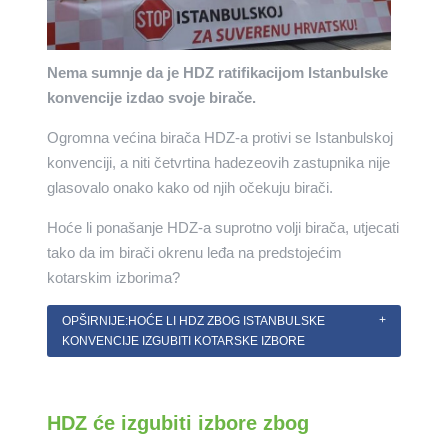
Nema sumnje da je HDZ ratifikacijom Istanbulske
konvencije izdao svoje birače.
Ogromna većina birača HDZ-a protivi se Istanbulskoj
konvenciji, a niti četvrtina hadezeovih zastupnika nije
glasovalo onako kako od njih očekuju birači.
Hoće li ponašanje HDZ-a suprotno volji birača, utjecati
tako da im birači okrenu leđa na predstojećim
kotarskim izborima?
OPŠIRNIJE:HOĆE LI HDZ ZBOG ISTANBULSKE
KONVENCIJE IZGUBITI KOTARSKE IZBORE
HDZ će izgubiti izbore zbog