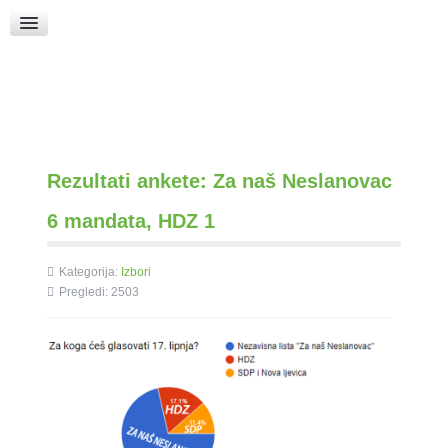
Raspored Bogoslužja
Crkva sv. Marka
Put k Bogu
Pričice
Rezultati ankete: Za naš Neslanovac
6 mandata, HDZ 1
Kategorija:
Izbori
Pregledi: 2503