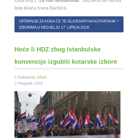
Lista broj 1 "
Za naš Neslanovac
" službeno se naziva
lista birača Ivana Barišića.
OPŠIRNIJE:ZA KOGA ĆE TE GLASOVATI NA KOTARSKIM
IZBORIMA U NEDJELJU 17. LIPNJA 2018.
Hoće li HDZ zbog Istanbulske
konvencije izgubiti kotarske izbore
Kategorija:
Izbori
Pregledi: 2333