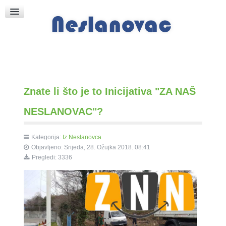
Raspored Bogoslužja
Crkva sv. Marka
Put k Bogu
Pričice
Znate li što je to Inicijativa "ZA NAŠ
NESLANOVAC"?
Kategorija:
Iz Neslanovca
Objavljeno: Srijeda, 28. Ožujka 2018. 08:41
Pregledi: 3336