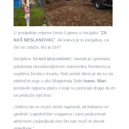
U posljednje vrijeme često čujemo o Inicijativi "
ZA
NAŠ NESLANOVAC
". Ali kakva je to inicijativa, za
što se zalaže, tko je čini?
Inicijativa
nastala je spontano,
"
ZA NAŠ NESLANOVAC
"
potaknuta nezadovoljstvom stanovnika Neslanovca
uvjetima života u kvartu. Naš portal otkrio je da su na
električni stup u ulici Magistrala Solin
Ivana
i
Mari
postavile oglasnu ploču s koje su pozivale druge da im
se pridruže riječima:
„Vidimo da se može nešto napraviti, ali trebamo se
ujediniti i zajedničkim snagama i sami poduzimati
aktivnosti i prijavljivati ono što nas muči te davati
prijedloge.“