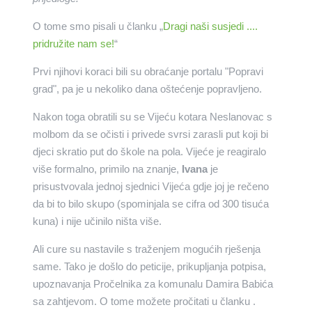
O tome smo pisali u članku „
Dragi naši susjedi ....
pridružite nam se!
“
Prvi njihovi koraci bili su obraćanje portalu "Popravi
grad", pa je u nekoliko dana oštećenje popravljeno.
Nakon toga obratili su se Vijeću kotara Neslanovac s
molbom da se očisti i privede svrsi zarasli put koji bi
djeci skratio put do škole na pola. Vijeće je reagiralo
više formalno, primilo na znanje,
Ivana
je
prisustvovala jednoj sjednici Vijeća gdje joj je rečeno
da bi to bilo skupo (spominjala se cifra od 300 tisuća
kuna) i nije učinilo ništa više.
Ali cure su nastavile s traženjem mogućih rješenja
same. Tako je došlo do peticije, prikupljanja potpisa,
upoznavanja Pročelnika za komunalu Damira Babića
sa zahtjevom. O tome možete pročitati u članku .