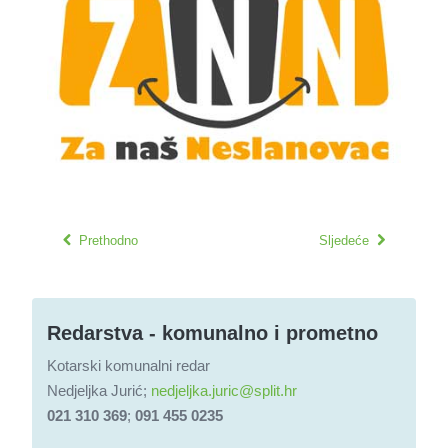
Prethodno
Sljedeće
Redarstva - komunalno i prometno
Kotarski komunalni redar
Nedjeljka Jurić;
nedjeljka.juric@split.hr
021 310 369
;
091 455 0235