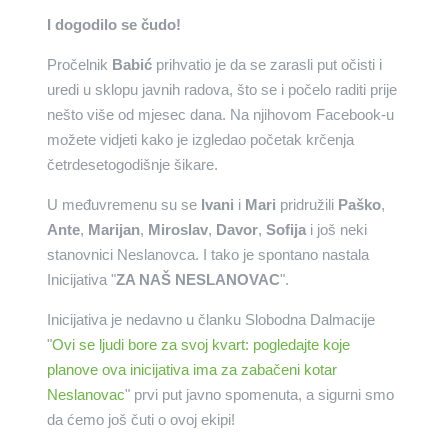
I dogodilo se čudo!
Pročelnik
Babić
prihvatio je da se zarasli put očisti i
uredi u sklopu javnih radova, što se i počelo raditi prije
nešto više od mjesec dana. Na njihovom Facebook-u
možete vidjeti kako je izgledao početak krčenja
četrdesetogodišnje šikare.
U međuvremenu su se
Ivani
i
Mari
pridružili
Paško
,
Ante
,
Marijan
,
Miroslav
,
Davor
,
Sofija
i još neki
stanovnici Neslanovca. I tako je spontano nastala
Inicijativa "
ZA NAŠ NESLANOVAC
".
Inicijativa je nedavno u članku Slobodna Dalmacije
"
Ovi se ljudi bore za svoj kvart: pogledajte koje
planove ova inicijativa ima za zabačeni kotar
Neslanovac
" prvi put javno spomenuta, a sigurni smo
da ćemo još čuti o ovoj ekipi!