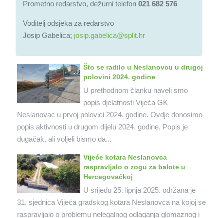
Prometno redarstvo, dežurni telefon
021 682 576
Voditelj odsjeka za redarstvo
Josip Gabelica;
josip.gabelica@split.hr
Što se radilo u Neslanovcu u drugoj
polovini 2024. godine
U prethodnom članku naveli smo
popis djelatnosti Vijeća GK
Neslanovac u prvoj polovici 2024. godine. Ovdje donosimo
popis aktivnosti u drugom dijelu 2024. godine. Popis je
dugačak, ali voljeli bismo da...
Vijeće kotara Neslanovca
raspravljalo o zogu za balote u
Hercegovačkoj
U srijedu 25. lipnja 2025. održana je
31. sjednica Vijeća gradskog kotara Neslanovca na kojoj se
raspravljalo o problemu nelegalnog odlaganja glomaznog i