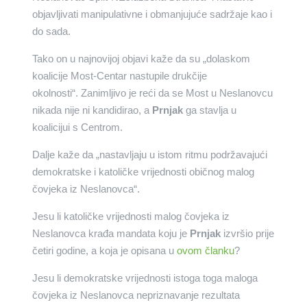
objavljivati manipulativne i obmanjujuće sadržaje kao i
do sada.
Tako on u najnovijoj objavi kaže da su „dolaskom
koalicije Most-Centar nastupile drukčije
okolnosti“. Zanimljivo je reći da se Most u Neslanovcu
nikada nije ni kandidirao, a
Prnjak
ga stavlja u
koalicijui s Centrom.
Dalje kaže da „nastavljaju u istom ritmu podržavajući
demokratske i katoličke vrijednosti običnog malog
čovjeka iz Neslanovca“.
Jesu li katoličke vrijednosti malog čovjeka iz
Neslanovca krađa mandata koju je
Prnjak
izvršio prije
četiri godine, a koja je opisana u
ovom članku
?
Jesu li demokratske vrijednosti istoga toga maloga
čovjeka iz Neslanovca nepriznavanje rezultata