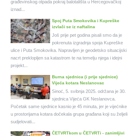
građevinskog otpada pokraj balotališta u Hercegovačkoj
iznad...
Spoj Puta Smokovika i Kupreške
izvlači se iz naftalina
Još prije pet godina pisali smo da je
pokrenuta izgradnja spoja Kupreške
ulice i Puta Smokovika. Napravljen je geodetsko situacijski
nacrt preklopljen sa katastrom te na temelju njega i idejni
projekt...
Burna sjednica (i prije sjednice)
Vijeća kotara Neslanovac
Sinoć, 5. svibnja 2025. održana je 30.
sjednica Vijeća GK Neslanovca.
Početak same sjednice kasnio je 45 minuta, jer je vijećnike
u prostorijama kotara dočekala grupa građana koji su željeli
sudjelovati...
ČETVRTkom u ČETVRTi - zanimljivi