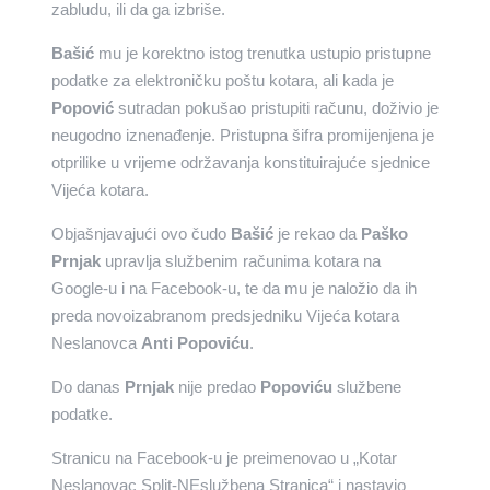
zabludu, ili da ga izbriše.
Bašić
mu je korektno istog trenutka ustupio pristupne
podatke za elektroničku poštu kotara, ali kada je
Popović
sutradan pokušao pristupiti računu, doživio je
neugodno iznenađenje. Pristupna šifra promijenjena je
otprilike u vrijeme održavanja konstituirajuće sjednice
Vijeća kotara.
Objašnjavajući ovo čudo
Bašić
je rekao da
Paško
Prnjak
upravlja službenim računima kotara na
Google-u i na Facebook-u, te da mu je naložio da ih
preda novoizabranom predsjedniku Vijeća kotara
Neslanovca
Anti Popoviću
.
Do danas
Prnjak
nije predao
Popoviću
službene
podatke.
Stranicu na Facebook-u je preimenovao u „Kotar
Neslanovac Split-NEslužbena Stranica“ i nastavio