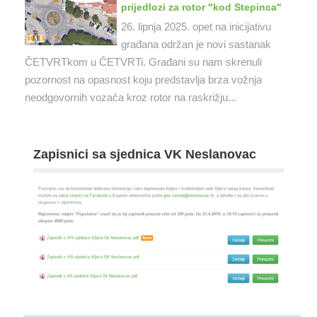
prijedlozi za rotor "kod Stepinca"
26. lipnja 2025. opet na inicijativu
građana održan je novi sastanak
ČETVRTkom u ČETVRTi. Građani su nam skrenuli
pozornost na opasnost koju predstavlja brza vožnja
neodgovornih vozača kroz rotor na raskrižju...
Zapisnici sa sjednica VK Neslanovac