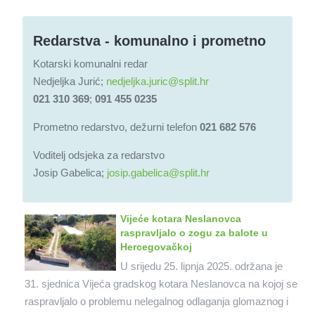
Redarstva - komunalno i prometno
Kotarski komunalni redar
Nedjeljka Jurić;
nedjeljka.juric@split.hr
021 310 369
;
091 455 0235
Prometno redarstvo, dežurni telefon
021 682 576
Voditelj odsjeka za redarstvo
Josip Gabelica;
josip.gabelica@split.hr
Vijeće kotara Neslanovca
raspravljalo o zogu za balote u
Hercegovačkoj
U srijedu 25. lipnja 2025. održana je
31. sjednica Vijeća gradskog kotara Neslanovca na kojoj se
raspravljalo o problemu nelegalnog odlaganja glomaznog i