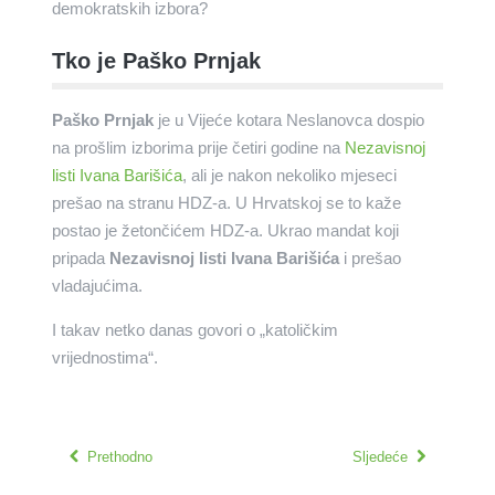
demokratskih izbora?
Tko je Paško Prnjak
Paško Prnjak
je u Vijeće kotara Neslanovca dospio
na prošlim izborima prije četiri godine na
Nezavisnoj
listi Ivana Barišića
, ali je nakon nekoliko mjeseci
prešao na stranu HDZ-a. U Hrvatskoj se to kaže
postao je žetončićem HDZ-a. Ukrao mandat koji
pripada
Nezavisnoj listi Ivana Barišića
i prešao
vladajućima.
I takav netko danas govori o „katoličkim
vrijednostima“.
Prethodno
Sljedeće