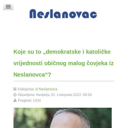
Raspored Bogoslužja
Crkva sv. Marka
Put k Bogu
Pričice
Koje su to „demokratske i katoličke
vrijednosti običnog malog čovjeka iz
Neslanovca“?
Kategorija:
Iz Neslanovca
Objavljeno: Nedjelja, 02. Listopada 2022. 09:28
Pregledi: 1434