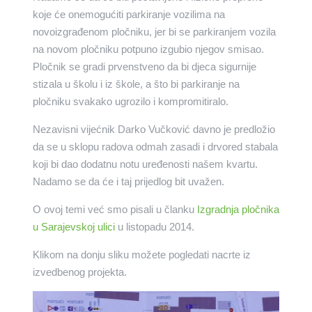
koje će onemogućiti parkiranje vozilima na
novoizgrađenom pločniku, jer bi se parkiranjem vozila
na novom pločniku potpuno izgubio njegov smisao.
Pločnik se gradi prvenstveno da bi djeca sigurnije
stizala u školu i iz škole, a što bi parkiranje na
pločniku svakako ugrozilo i kompromitiralo.
Nezavisni vijećnik Darko Vučković davno je predložio
da se u sklopu radova odmah zasadi i drvored stabala
koji bi dao dodatnu notu uređenosti našem kvartu.
Nadamo se da će i taj prijedlog bit uvažen.
O ovoj temi već smo pisali u članku
Izgradnja pločnika
u Sarajevskoj ulici
u listopadu 2014.
Klikom na donju sliku možete pogledati nacrte iz
izvedbenog projekta.