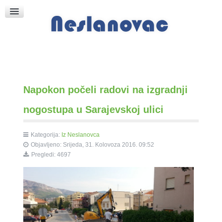
Raspored Bogoslužja
Crkva sv. Marka
Put k Bogu
Pričice
Napokon počeli radovi na izgradnji
nogostupa u Sarajevskoj ulici
Kategorija:
Iz Neslanovca
Objavljeno: Srijeda, 31. Kolovoza 2016. 09:52
Pregledi: 4697