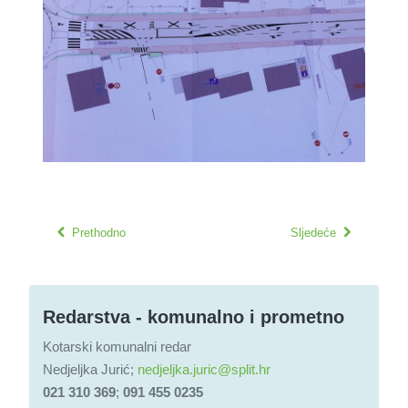
Prethodno
Sljedeće
Redarstva - komunalno i prometno
Kotarski komunalni redar
Nedjeljka Jurić;
nedjeljka.juric@split.hr
021 310 369
;
091 455 0235