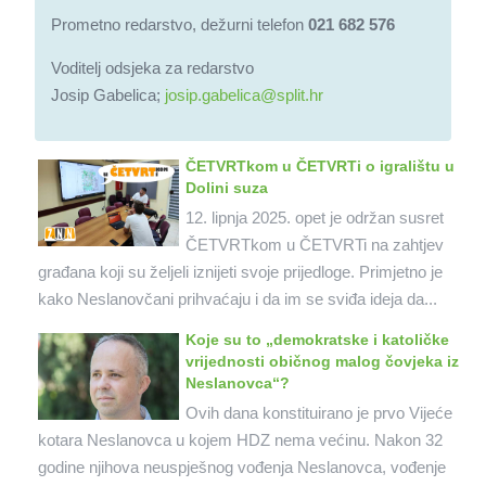
Prometno redarstvo, dežurni telefon
021 682 576
Voditelj odsjeka za redarstvo
Josip Gabelica;
josip.gabelica@split.hr
ČETVRTkom u ČETVRTi o igralištu u
Dolini suza
12. lipnja 2025. opet je održan susret
ČETVRTkom u ČETVRTi na zahtjev
građana koji su željeli iznijeti svoje prijedloge. Primjetno je
kako Neslanovčani prihvaćaju i da im se sviđa ideja da...
Koje su to „demokratske i katoličke
vrijednosti običnog malog čovjeka iz
Neslanovca“?
Ovih dana konstituirano je prvo Vijeće
kotara Neslanovca u kojem HDZ nema većinu. Nakon 32
godine njihova neuspješnog vođenja Neslanovca, vođenje