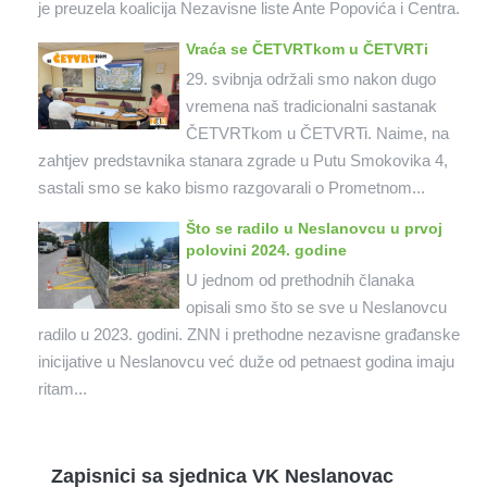
je preuzela koalicija Nezavisne liste Ante Popovića i Centra.
Vraća se ČETVRTkom u ČETVRTi
29. svibnja održali smo nakon dugo
vremena naš tradicionalni sastanak
ČETVRTkom u ČETVRTi. Naime, na
zahtjev predstavnika stanara zgrade u Putu Smokovika 4,
sastali smo se kako bismo razgovarali o Prometnom...
Što se radilo u Neslanovcu u prvoj
polovini 2024. godine
U jednom od prethodnih članaka
opisali smo što se sve u Neslanovcu
radilo u 2023. godini. ZNN i prethodne nezavisne građanske
inicijative u Neslanovcu već duže od petnaest godina imaju
ritam...
Zapisnici sa sjednica VK Neslanovac