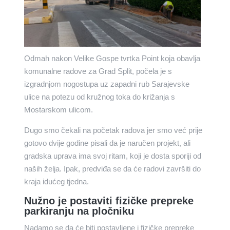
Odmah nakon Velike Gospe tvrtka Point koja obavlja
komunalne radove za Grad Split, počela je s
izgradnjom nogostupa uz zapadni rub Sarajevske
ulice na potezu od kružnog toka do križanja s
Mostarskom ulicom.
Dugo smo čekali na početak radova jer smo već prije
gotovo dvije godine pisali da je naručen projekt, ali
gradska uprava ima svoj ritam, koji je dosta sporiji od
naših želja. Ipak, predviđa se da će radovi završiti do
kraja idućeg tjedna.
Nužno je postaviti fizičke prepreke
parkiranju na pločniku
Nadamo se da će biti postavljene i fizičke prepreke