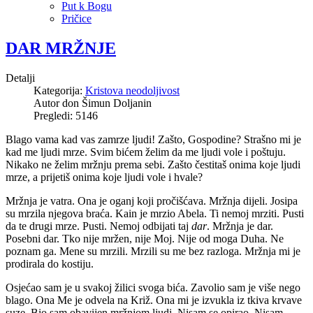
Put k Bogu
Pričice
DAR MRŽNJE
Detalji
Kategorija:
Kristova neodoljivost
Autor
don Šimun Doljanin
Pregledi: 5146
Blago vama kad vas zamrze ljudi! Zašto, Gospodine? Strašno mi je
kad me ljudi mrze. Svim bićem želim da me ljudi vole i poštuju.
Nikako ne želim mržnju prema sebi. Zašto čestitaš onima koje ljudi
mrze, a prijetiš onima koje ljudi vole i hvale?
Mržnja je vatra. Ona je oganj koji pročišćava. Mržnja dijeli. Josipa
su mrzila njegova braća. Kain je mrzio Abela. Ti nemoj mrziti. Pusti
da te drugi mrze. Pusti. Nemoj odbijati taj
dar
. Mržnja je dar.
Posebni dar. Tko nije mržen, nije Moj. Nije od moga Duha. Ne
poznam ga. Mene su mrzili. Mrzili su me bez razloga. Mržnja mi je
prodirala do kostiju.
Osjećao sam je u svakoj žilici svoga bića. Zavolio sam je više nego
blago. Ona Me je odvela na Križ. Ona mi je izvukla iz tkiva krvave
suze. Bio sam obavijen mržnjom ljudi. Nisam se opirao. Nisam.