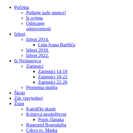
Početna
Poštujte naše stanice!
Iz svijeta
Odricanje
odgovornosti
Izbori
Izbori 2014.
Lista Ivana Barišića
Izbori 2018.
Izbori 2022.
Iz Neslanovca
Zapisnici
Zapisnici 14-18
Zapisnici 18-22
Zapisnici 22-26
Prometna studija
Škola
Zdr. (pre)odgoj
Župa
Katolički skauti
Kristova neodoljivost
Popis članaka
Raspored Bogoslužja
Crkva sv. Marka