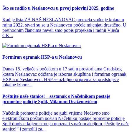
Što se radilo u Neslanovcu u prvoj polovini 2025. godine
Kad je lista ZA NAŠ NESLANOVAC preuzela vođenje kotara u
rujnu 2022. stvari su se u Neslanovcu počele mijenjati drastično. U
prethodnim člancima naveli smo popis projekata i radnji Vijeća
GK...
Formiran ogranak HSP-a u Neslanovcu
Danas 15. veljače s početkom u 17 sati u prostorijama Gradskog
kotara Neslanovac održana je izborna skupština i formiran ogranak
HSP-a u Neslanovcu. HSP se ozbiljno priprema za predstojeće
lokalne izbore...
Poštujte naše stanice! – sastanak s Načelnikom postaje
prometne policije Split, Milanom Draženovićem
Načelnik prometne policije ne gubi vrijeme Nedavno smo
elektroničkom poštom poslali Načelniku postaje prometne policije
Split dopis u kojem smo ga upoznali s našom akcijom „Poštujte naše
stanice!“ i zamolili za...