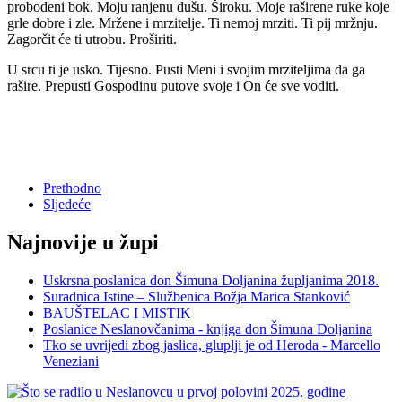
probodeni bok. Moju ranjenu dušu. Široku. Moje raširene ruke koje
grle dobre i zle. Mržene i mrzitelje. Ti nemoj mrziti. Ti pij mržnju.
Zagorčit će ti utrobu. Proširiti.
U srcu ti je usko. Tijesno. Pusti Meni i svojim mrziteljima da ga
rašire. Prepusti Gospodinu putove svoje i On će sve voditi.
Prethodno
Sljedeće
Najnovije u župi
Uskrsna poslanica don Šimuna Doljanina župljanima 2018.
Suradnica Istine – Službenica Božja Marica Stanković
BAUŠTELAC I MISTIK
Poslanice Neslanovčanima - knjiga don Šimuna Doljanina
Tko se uvrijedi zbog jaslica, gluplji je od Heroda - Marcello
Veneziani