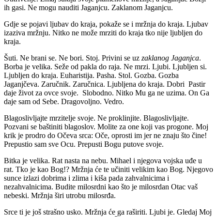
ih gasi. Ne mogu nauditi Jaganjcu. Zaklanom Jaganjcu.
Gdje se pojavi ljubav do kraja, pokaže se i mržnja do kraja. Ljubav
izaziva mržnju. Nitko ne može mrziti do kraja tko nije ljubljen do
kraja.
Šuti. Ne brani se. Ne bori. Stoj. Privini se uz
zaklanog Jaganjca
.
Borba je velika. Seže od pakla do raja. Ne mrzi. Ljubi. Ljubljen si.
Ljubljen do kraja. Euharistija. Pasha. Stol. Gozba. Gozba
Jaganjčeva. Zaručnik. Zaručnica. Ljubljena do kraja. Dobri Pastir
daje život za ovce svoje. Slobodno. Nitko Mu ga ne uzima. On Ga
daje sam od Sebe. Dragovoljno. Vedro.
Blagoslivljajte mrzitelje svoje. Ne proklinjite. Blagoslivljajte.
Pozvani se baštiniti blagoslov. Molite za one koji vas progone. Moj
krik je prodro do Očeva srca: Oče, oprosti im jer ne znaju što čine!
Prepustio sam sve Ocu. Prepusti Bogu putove svoje.
Bitka je velika. Rat nasta na nebu. Mihael i njegova vojska uđe u
rat. Tko je kao Bog!? Mržnja će te učiniti velikim kao Bog. Njegovo
sunce izlazi dobrima i zlima i kiša pada zahvalnicima i
nezahvalnicima. Budite milosrdni kao što je milosrdan Otac vaš
nebeski. Mržnja širi utrobu milosrđa.
Srce ti je još strašno usko. Mržnja će ga raširiti. Ljubi je. Gledaj Moj