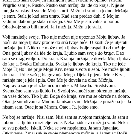
Prigrlio sam je. Pustio. Pustio sam mržnji da ide do kraja. Nije se
mogla zaustaviti sve do Moje smrti. Mržnja i smrt su jedno. Mržnja
je smrt. Stala je kad sam umro. Kad sam predao duh. S Mojim
zadnjim dahom je stala i mržnja. Ona Me je strovalila u ponor.
Obadvoje smo bili mrtvi. Ja i mržnja. Mržnja je stala.
Voli mrzitelje svoje. Tko nije mržen nije upoznao Moju ljubav. Ja
hoću da moja ljubav prodre do srži tvoje biće. U kosti će je utjerati
mržnja ljudi. Nitko ne može moju ljubav bolje raspaliti od mržnje.
Ona goni ljubav da ide do kraja. Ljubio sam svoje
do kraja
. Dao
sam se dragovoljno. Do kraja. Krajnja mržnja je dovela Moju ljubav
do kraja. Svaka Euharistija. Svaka je ljubav do kraja. Tko ne jede
Moje Tijelo i ne prije Moju Krv, nema života u sebi. Ne može ljubiti
do kraja. Prije vašeg blagovanja Moga Tijela i pijenja Moje Krvi,
mržnja me je jela i pila. Ona Me je dovela na oltar. Mržnja.
Napravio sam je službenicom milosti. Milosrđa. Sredstvom.
Svemoćno sam vas ljubio i u Svojoj svemoći sam okrenuo mržnju
na vaše dobro. Tko ljubi Boga do kraja, sve mu se okreće na dobro.
Otac je surađivao sa Mnom. Ja nisam sam. Mržnja je poražena jer Ja
nisam sam. Otac je sa Mnom. Otac i Ja, jedno smo.
Ne boj se mržnje. Nisi sam. Nisi sam sa svojom mržnjom. Ja sam s
tobom. Ja ljubim mrzitelje tvoje. Neka iziđe sva mržnja vani. Neka
se sva pokaže. Iskali. Neka se sva rasplamsa. Ja sam Jaganjac.
Otkrivenje. Zmaj suklja svoje plamenove mržnje, a Jaganjac Božji